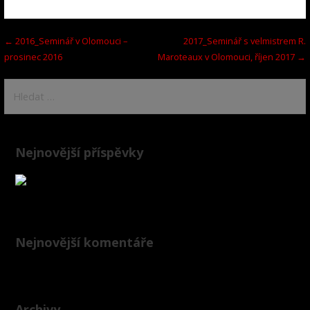
Navigace
← 2016_Seminář v Olomouci –
2017_Seminář s velmistrem R.
prosinec 2016
Maroteaux v Olomouci, říjen 2017 →
pro
Vyhledávání
příspěvek
Nejnovější příspěvky
Nejnovější komentáře
Archivy