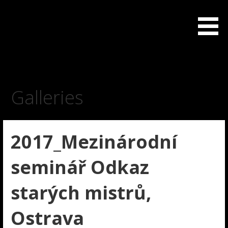
Skip
to
Japonský šerm Iaido a Kenjutsu Olomouc-Praha-Brno
Iaido
content
Galleries
2017_Mezinárodní
seminář Odkaz
starých mistrů,
Ostrava