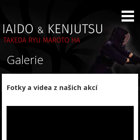
Skip
to
Japonský šerm Iaido a Kenjutsu Olomouc-Praha-Brno
Iaido
content
Galerie
Fotky a videa z našich akcí
.